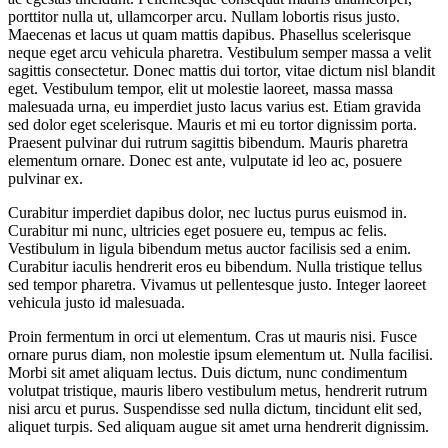
porttitor nulla ut, ullamcorper arcu. Nullam lobortis risus justo.
Maecenas et lacus ut quam mattis dapibus. Phasellus scelerisque
neque eget arcu vehicula pharetra. Vestibulum semper massa a velit
sagittis consectetur. Donec mattis dui tortor, vitae dictum nisl blandit
eget. Vestibulum tempor, elit ut molestie laoreet, massa massa
malesuada urna, eu imperdiet justo lacus varius est. Etiam gravida
sed dolor eget scelerisque. Mauris et mi eu tortor dignissim porta.
Praesent pulvinar dui rutrum sagittis bibendum. Mauris pharetra
elementum ornare. Donec est ante, vulputate id leo ac, posuere
pulvinar ex.
Curabitur imperdiet dapibus dolor, nec luctus purus euismod in.
Curabitur mi nunc, ultricies eget posuere eu, tempus ac felis.
Vestibulum in ligula bibendum metus auctor facilisis sed a enim.
Curabitur iaculis hendrerit eros eu bibendum. Nulla tristique tellus
sed tempor pharetra. Vivamus ut pellentesque justo. Integer laoreet
vehicula justo id malesuada.
Proin fermentum in orci ut elementum. Cras ut mauris nisi. Fusce
ornare purus diam, non molestie ipsum elementum ut. Nulla facilisi.
Morbi sit amet aliquam lectus. Duis dictum, nunc condimentum
volutpat tristique, mauris libero vestibulum metus, hendrerit rutrum
nisi arcu et purus. Suspendisse sed nulla dictum, tincidunt elit sed,
aliquet turpis. Sed aliquam augue sit amet urna hendrerit dignissim.