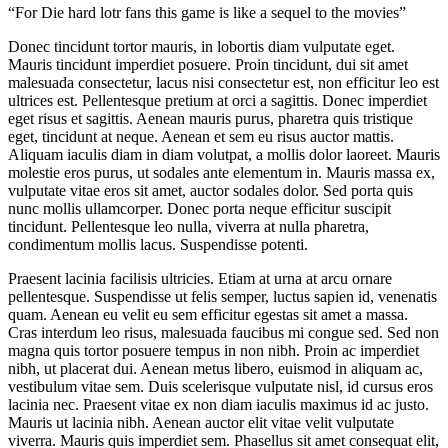
For Die hard lotr fans this game is like a sequel to the movies
Donec tincidunt tortor mauris, in lobortis diam vulputate eget.
Mauris tincidunt imperdiet posuere. Proin tincidunt, dui sit amet
malesuada consectetur, lacus nisi consectetur est, non efficitur leo est
ultrices est. Pellentesque pretium at orci a sagittis. Donec imperdiet
eget risus et sagittis. Aenean mauris purus, pharetra quis tristique
eget, tincidunt at neque. Aenean et sem eu risus auctor mattis.
Aliquam iaculis diam in diam volutpat, a mollis dolor laoreet. Mauris
molestie eros purus, ut sodales ante elementum in. Mauris massa ex,
vulputate vitae eros sit amet, auctor sodales dolor. Sed porta quis
nunc mollis ullamcorper. Donec porta neque efficitur suscipit
tincidunt. Pellentesque leo nulla, viverra at nulla pharetra,
condimentum mollis lacus. Suspendisse potenti.
Praesent lacinia facilisis ultricies. Etiam at urna at arcu ornare
pellentesque. Suspendisse ut felis semper, luctus sapien id, venenatis
quam. Aenean eu velit eu sem efficitur egestas sit amet a massa.
Cras interdum leo risus, malesuada faucibus mi congue sed. Sed non
magna quis tortor posuere tempus in non nibh. Proin ac imperdiet
nibh, ut placerat dui. Aenean metus libero, euismod in aliquam ac,
vestibulum vitae sem. Duis scelerisque vulputate nisl, id cursus eros
lacinia nec. Praesent vitae ex non diam iaculis maximus id ac justo.
Mauris ut lacinia nibh. Aenean auctor elit vitae velit vulputate
viverra. Mauris quis imperdiet sem. Phasellus sit amet consequat elit,