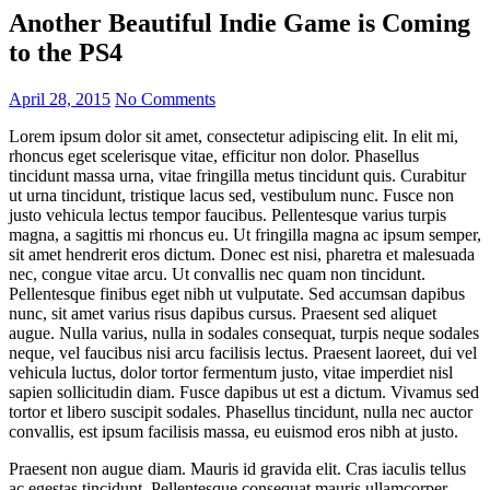
Another Beautiful Indie Game is Coming
to the PS4
April 28, 2015
No Comments
Lorem ipsum dolor sit amet, consectetur adipiscing elit. In elit mi,
rhoncus eget scelerisque vitae, efficitur non dolor. Phasellus
tincidunt massa urna, vitae fringilla metus tincidunt quis. Curabitur
ut urna tincidunt, tristique lacus sed, vestibulum nunc. Fusce non
justo vehicula lectus tempor faucibus. Pellentesque varius turpis
magna, a sagittis mi rhoncus eu. Ut fringilla magna ac ipsum semper,
sit amet hendrerit eros dictum. Donec est nisi, pharetra et malesuada
nec, congue vitae arcu. Ut convallis nec quam non tincidunt.
Pellentesque finibus eget nibh ut vulputate. Sed accumsan dapibus
nunc, sit amet varius risus dapibus cursus. Praesent sed aliquet
augue. Nulla varius, nulla in sodales consequat, turpis neque sodales
neque, vel faucibus nisi arcu facilisis lectus. Praesent laoreet, dui vel
vehicula luctus, dolor tortor fermentum justo, vitae imperdiet nisl
sapien sollicitudin diam. Fusce dapibus ut est a dictum. Vivamus sed
tortor et libero suscipit sodales. Phasellus tincidunt, nulla nec auctor
convallis, est ipsum facilisis massa, eu euismod eros nibh at justo.
Praesent non augue diam. Mauris id gravida elit. Cras iaculis tellus
ac egestas tincidunt. Pellentesque consequat mauris ullamcorper,