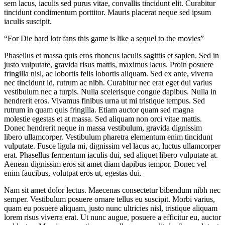
sem lacus, iaculis sed purus vitae, convallis tincidunt elit. Curabitur
tincidunt condimentum porttitor. Mauris placerat neque sed ipsum
iaculis suscipit.
For Die hard lotr fans this game is like a sequel to the movies
Phasellus et massa quis eros rhoncus iaculis sagittis et sapien. Sed in
justo vulputate, gravida risus mattis, maximus lacus. Proin posuere
fringilla nisl, ac lobortis felis lobortis aliquam. Sed ex ante, viverra
nec tincidunt id, rutrum ac nibh. Curabitur nec erat eget dui varius
vestibulum nec a turpis. Nulla scelerisque congue dapibus. Nulla in
hendrerit eros. Vivamus finibus urna ut mi tristique tempus. Sed
rutrum in quam quis fringilla. Etiam auctor quam sed magna
molestie egestas et at massa. Sed aliquam non orci vitae mattis.
Donec hendrerit neque in massa vestibulum, gravida dignissim
libero ullamcorper. Vestibulum pharetra elementum enim tincidunt
vulputate. Fusce ligula mi, dignissim vel lacus ac, luctus ullamcorper
erat. Phasellus fermentum iaculis dui, sed aliquet libero vulputate at.
Aenean dignissim eros sit amet diam dapibus tempor. Donec vel
enim faucibus, volutpat eros ut, egestas dui.
Nam sit amet dolor lectus. Maecenas consectetur bibendum nibh nec
semper. Vestibulum posuere ornare tellus eu suscipit. Morbi varius,
quam eu posuere aliquam, justo nunc ultricies nisl, tristique aliquam
lorem risus viverra erat. Ut nunc augue, posuere a efficitur eu, auctor