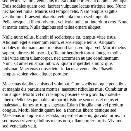
sed lectus. Mauris venenatis massa ullamcorper elit dapibus volutpat.
Duis sodales quam orci, laoreet vulputate lectus tristique nec. Nunc
nec laoreet nulla. Mauris sed tempor felis. Nam tempus sagittis
vestibulum. Praesent pharetra vehicula lorem sed imperdiet.
Pellentesque at libero viverra, vehicula nulla ut, interdum eros. Nunc
at mattis enim. Nulla dapibus sed tellus ornare aliquet.
Nulla nunc tellus, blandit id scelerisque eu, tempus vitae risus.
Aliquam eget elementum enim, et scelerisque tellus. Aliquam
sodales nibh quam, auctor euismod lacus volutpat vel. Morbi metus
sapien, ultrices id justo id, efficitur hendrerit tortor. Integer mollis
nisl vitae enim ullamcorper, nec accumsan augue condimentum.
Nunc sit amet euismod nibh. Aliquam imperdiet a nunc quis
pulvinar. Maecenas consectetur id lacus a venenatis. Phasellus
tempus sapien vitae aliquet porttitor.
Maecenas dapibus euismod volutpat. Cum sociis natoque penatibus
et magnis dis parturient montes, nascetur ridiculus mus. Curabitur ut
dui augue. Morbi vel orci tempor, posuere sem gravida, molestie
libero. Pellentesque habitant morbi tristique senectus et netus et
malesuada fames ac turpis egestas. Etiam fringilla erat vel pretium
congue. Morbi blandit quam leo, a rhoncus libero tristique sed.
Maecenas in augue malesuada, imperdiet ante in, gravida turpis. In
sed massa viverra, finibus metus non, ullamcorper turpis. Vivamus
sed venenatis velit.