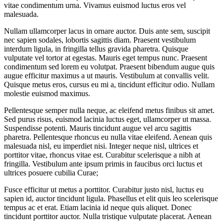
vitae condimentum urna. Vivamus euismod luctus eros vel
malesuada.
Nullam ullamcorper lacus in ornare auctor. Duis ante sem, suscipit
nec sapien sodales, lobortis sagittis diam. Praesent vestibulum
interdum ligula, in fringilla tellus gravida pharetra. Quisque
vulputate vel tortor at egestas. Mauris eget tempus nunc. Praesent
condimentum sed lorem eu volutpat. Praesent bibendum augue quis
augue efficitur maximus a ut mauris. Vestibulum at convallis velit.
Quisque metus eros, cursus eu mi a, tincidunt efficitur odio. Nullam
molestie euismod maximus.
Pellentesque semper nulla neque, ac eleifend metus finibus sit amet.
Sed purus risus, euismod lacinia luctus eget, ullamcorper ut massa.
Suspendisse potenti. Mauris tincidunt augue vel arcu sagittis
pharetra. Pellentesque rhoncus eu nulla vitae eleifend. Aenean quis
malesuada nisl, eu imperdiet nisi. Integer neque nisl, ultrices et
porttitor vitae, rhoncus vitae est. Curabitur scelerisque a nibh at
fringilla. Vestibulum ante ipsum primis in faucibus orci luctus et
ultrices posuere cubilia Curae;
Fusce efficitur ut metus a porttitor. Curabitur justo nisl, luctus eu
sapien id, auctor tincidunt ligula. Phasellus et elit quis leo scelerisque
tempus ac et erat. Etiam lacinia id neque quis aliquet. Donec
tincidunt porttitor auctor. Nulla tristique vulputate placerat. Aenean