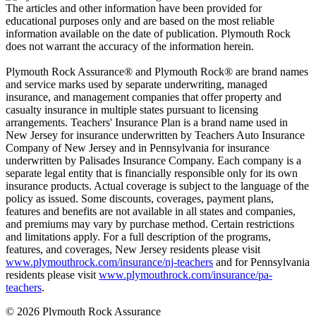
The articles and other information have been provided for
educational purposes only and are based on the most reliable
information available on the date of publication. Plymouth Rock
does not warrant the accuracy of the information herein.
Plymouth Rock Assurance® and Plymouth Rock® are brand names
and service marks used by separate underwriting, managed
insurance, and management companies that offer property and
casualty insurance in multiple states pursuant to licensing
arrangements. Teachers' Insurance Plan is a brand name used in
New Jersey for insurance underwritten by Teachers Auto Insurance
Company of New Jersey and in Pennsylvania for insurance
underwritten by Palisades Insurance Company. Each company is a
separate legal entity that is financially responsible only for its own
insurance products. Actual coverage is subject to the language of the
policy as issued. Some discounts, coverages, payment plans,
features and benefits are not available in all states and companies,
and premiums may vary by purchase method. Certain restrictions
and limitations apply. For a full description of the programs,
features, and coverages, New Jersey residents please visit
www.plymouthrock.com/insurance/nj-teachers
and for Pennsylvania
residents please visit
www.plymouthrock.com/insurance/pa-
teachers
.
© 2026 Plymouth Rock Assurance